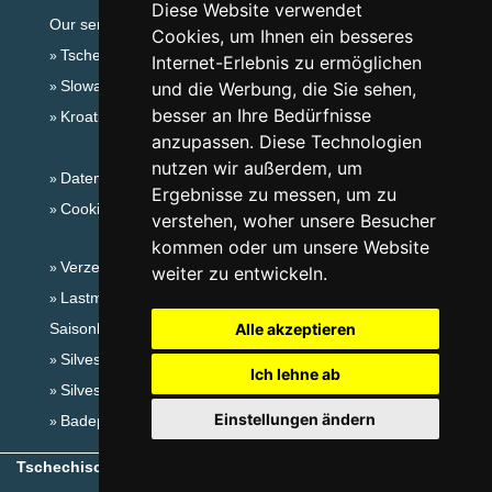
Diese Website verwendet
Our servers:
Cookies, um Ihnen ein besseres
Tschechische Gebirge
Internet-Erlebnis zu ermöglichen
Slowakische Gebirge
und die Werbung, die Sie sehen,
besser an Ihre Bedürfnisse
Kroatien
anzupassen. Diese Technologien
nutzen wir außerdem, um
Datenschutz
Ergebnisse zu messen, um zu
Cookies
verstehen, woher unsere Besucher
kommen oder um unsere Website
Verzeichnis der Unterkunft
weiter zu entwickeln.
Lastminute Das Böhmische Paradies
Saisonlinks:
Alle akzeptieren
Silvester Das Böhmische Paradies
Ich lehne ab
Silvester im Gebirge 2025/26
Einstellungen ändern
Badeplätze
Tschechische Gebirge
- Copyright © 1999-2026
eProgress s.r.o.